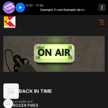
12:00 - 17:59
xemplo de locutor
e - Parte 4
Exemplo 3 com Exemplo de locutor
The music of time - Parte 4
BACK IN TIME
Locução por:
ROGER PIRES