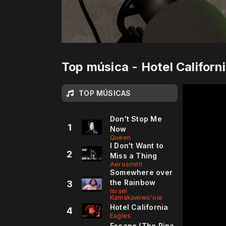
Top música - Hotel Californ
TOP MÚSICAS
Don't Stop Me
1
Now
Queen
I Don't Want to
2
Miss a Thing
Aerosmith
Somewhere over
the Rainbow
3
Israel
Kamakawiwo'ole
Hotel California
4
Eagles
Escape (The Pina