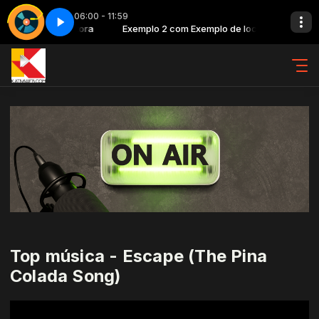
06:00 - 11:59
Exemplo de locutora
Parte 1
Top classic - Parte 1
Exemplo 2 com Exemplo de locutora
Top música - Escape (The Pina
Colada Song)