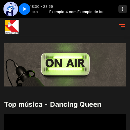
18:00 - 23:59
Exemplo de locutora
B - Parte 2
Exemplo 4 com Exemplo de locutora
Clássicos da MPB - Parte 2
Top música - Dancing Queen