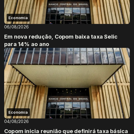
Economia
06/08/2026
Em nova redução, Copom baixa taxa Selic
para 14% ao ano
Economia
04/08/2026
Copom inicia reunião que definirá taxa básica