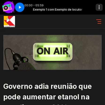
00:00 - 05:59
de locutor
Back in time - Parte 5
Exemplo 1 com Exemplo de locutor
Governo adia reunião que
pode aumentar etanol na